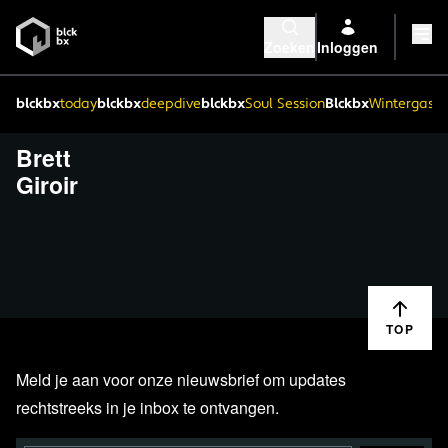
Zoeken
Inloggen
blckbx
today
blckbx
deepdive
blckbx
Soul Session
Blckbx
Wintergaste
Brett
Giroir
TOP
Meld je aan voor onze nieuwsbrief om updates
rechtstreeks in je inbox te ontvangen.