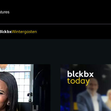
tures
Blckbx
Wintergasten