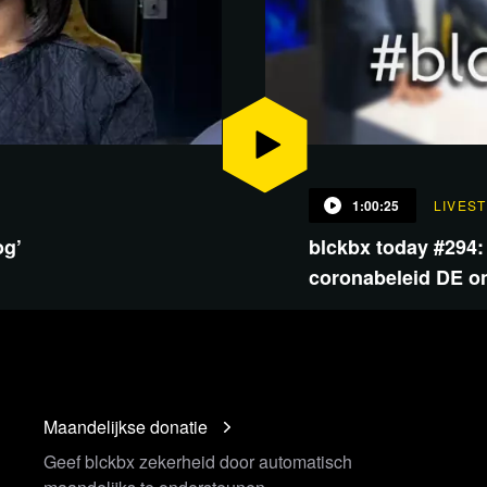
1:00:25
LIVES
og’
blckbx today #294
coronabeleid DE on
Maandelijkse donatie
Geef blckbx zekerheid door automatisch