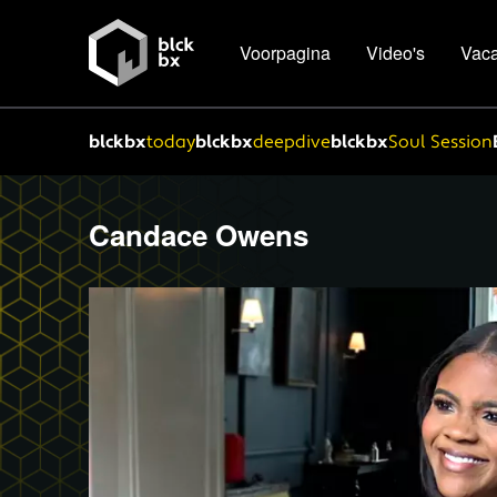
Voorpagina
Video's
Vaca
blckbx
today
blckbx
deepdive
blckbx
Soul Session
Candace Owens