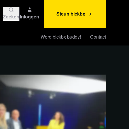
Steun blckbx
Zoeken
Inloggen
Word blckbx buddy!
Contact
Steun blckbx