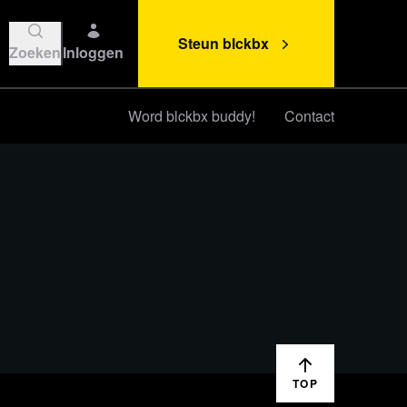
Steun blckbx
Zoeken
Inloggen
Word blckbx buddy!
Contact
Steun blckbx
TOP