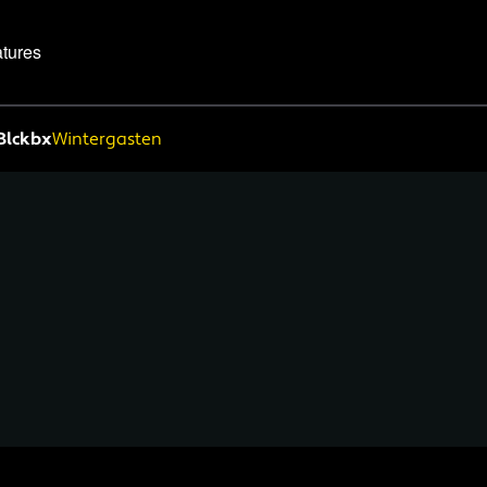
tures
Blckbx
Wintergasten