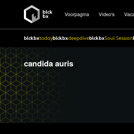
Voorpagina
Video's
Vaca
blckbx
today
blckbx
deepdive
blckbx
Soul Session
candida auris