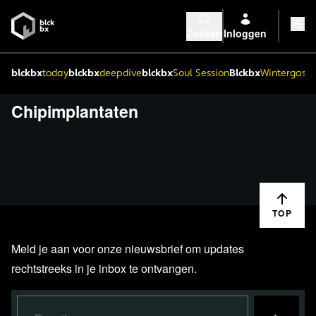
Zoeken
Inloggen
blckbx
today
blckbx
deepdive
blckbx
Soul Session
Blckbx
Wintergaste
Chipimplantaten
TOP
Meld je aan voor onze nieuwsbrief om updates
rechtstreeks in je inbox te ontvangen.