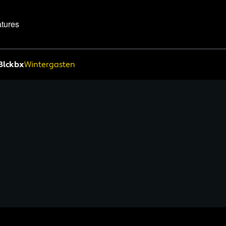
tures
Blckbx
Wintergasten