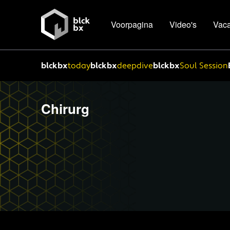
Voorpagina
Video's
Vaca
blckbx
today
blckbx
deepdive
blckbx
Soul Session
Chirurg