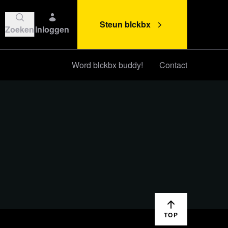
Steun blckbx
Zoeken
Inloggen
Word blckbx buddy!
Contact
Steun blckbx
TOP