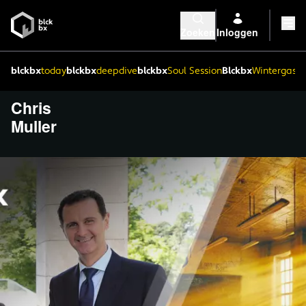
Zoeken
Inloggen
blckbx
today
blckbx
deepdive
blckbx
Soul Session
Blckbx
Wintergaste
Chris
Muller