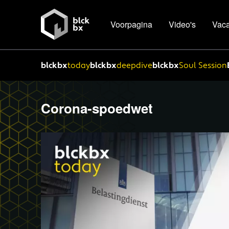
Voorpagina
Video's
Vaca
blckbx
today
blckbx
deepdive
blckbx
Soul Session
Corona-spoedwet