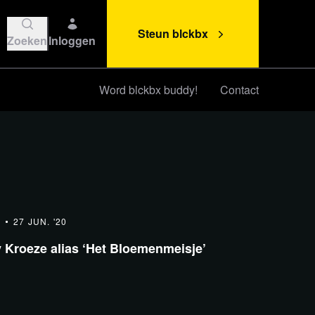
Steun blckbx
Zoeken
Inloggen
Word blckbx buddy!
Contact
Steun blckbx
A
27 JUN. '20
Kroeze alias ‘Het Bloemenmeisje’