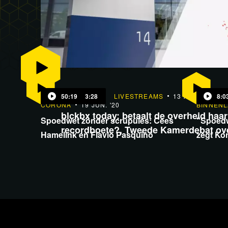
50:19
43:28
LIVESTREAMS
13 APR. '22
8:0
CORONA
19 JUN. '20
BINNEN
blckbx today: betaalt de overheid haar
Spoedwet zonder scrupules: Cees
"Spoedwe
recordboete?, Tweede Kamerdebat o
Hamelink en Flavio Pasquino
zegt Ko
agent