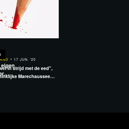
3
LAND
17 JUN. '20
 eigen
t in strijd met de eed",
ver…
ninklijke Marechaussee