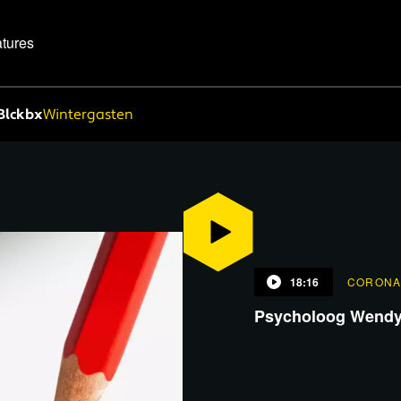
tures
Blckbx
Wintergasten
18:16
CORON
Psycholoog Wendy 