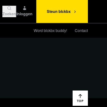
Steun blckbx
Zoeken
Inloggen
Word blckbx buddy!
Contact
Steun blckbx
TOP