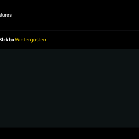
tures
Blckbx
Wintergasten