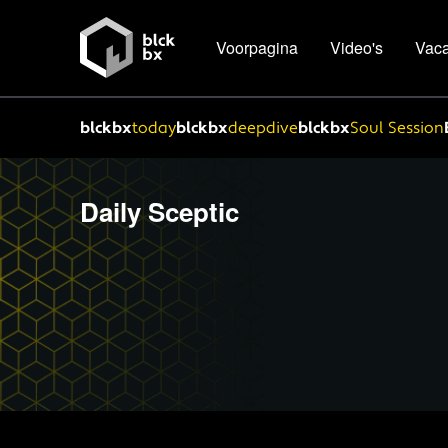
Voorpagina
Video's
Vaca
blckbx
today
blckbx
deepdive
blckbx
Soul Session
Daily Sceptic