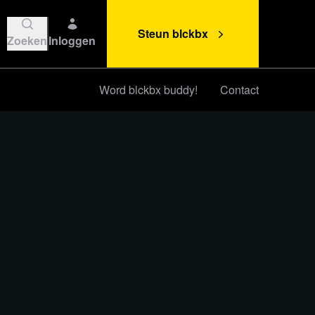
Steun blckbx
Zoeken
Inloggen
Word blckbx buddy!
Contact
Steun blckbx