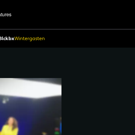
tures
Blckbx
Wintergasten