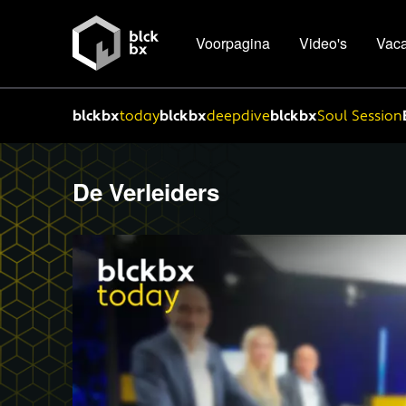
Voorpagina
Video's
Vaca
blckbx
today
blckbx
deepdive
blckbx
Soul Session
De Verleiders