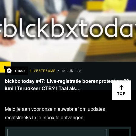
1:16:34
LIVESTREAMS
15 JUN. '22
blckbx today #47: Live-registratie boerenprotest op 22
juni I Terugkeer CTB? I Taal als…
TOP
Meld je aan voor onze nieuwsbrief om updates
rechtstreeks in je inbox te ontvangen.