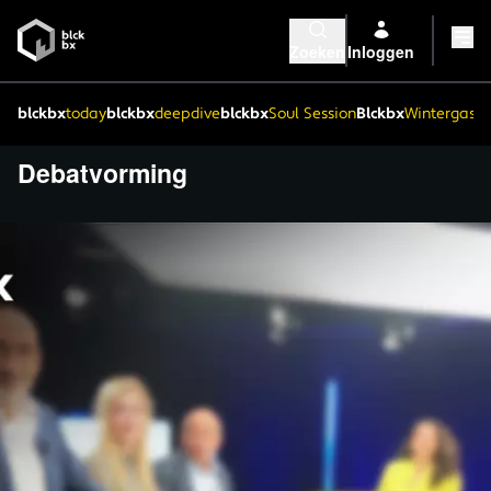
Zoeken
Inloggen
blckbx
today
blckbx
deepdive
blckbx
Soul Session
Blckbx
Wintergaste
Debatvorming