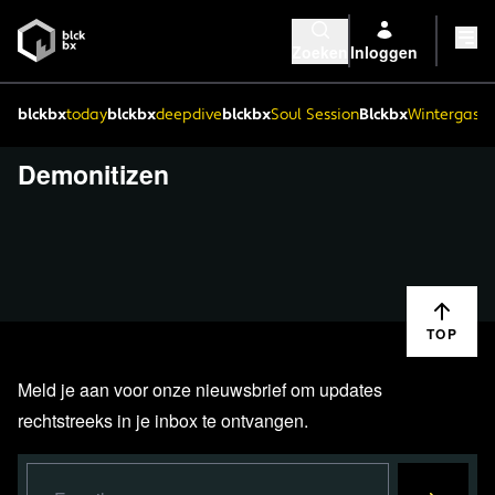
Zoeken
Inloggen
blckbx
today
blckbx
deepdive
blckbx
Soul Session
Blckbx
Wintergaste
Demonitizen
TOP
Meld je aan voor onze nieuwsbrief om updates
rechtstreeks in je inbox te ontvangen.