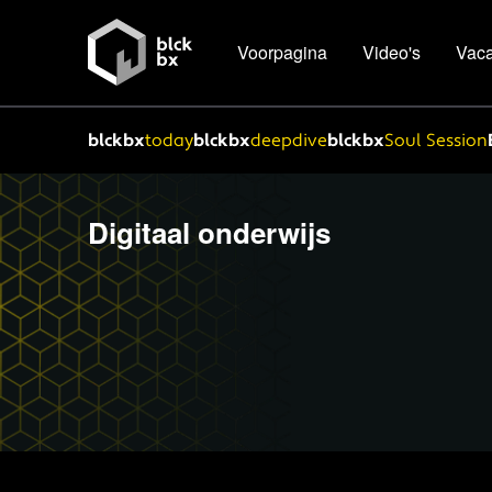
Voorpagina
Video's
Vaca
blckbx
today
blckbx
deepdive
blckbx
Soul Session
Digitaal onderwijs