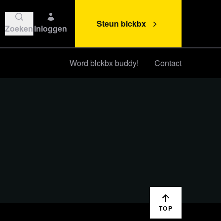
Steun blckbx
Zoeken
Inloggen
Word blckbx buddy!
Contact
Steun blckbx
TOP