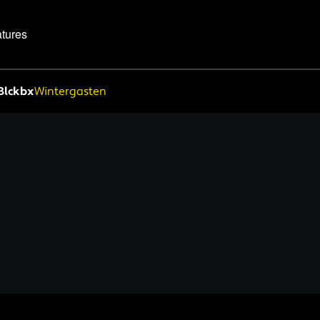
tures
Blckbx
Wintergasten