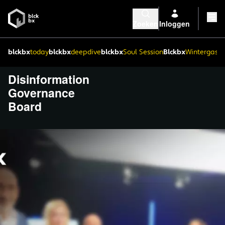
Zoeken
Inloggen
blckbx
today
blckbx
deepdive
blckbx
Soul Session
Blckbx
Wintergaste
Disinformation
Governance
Board