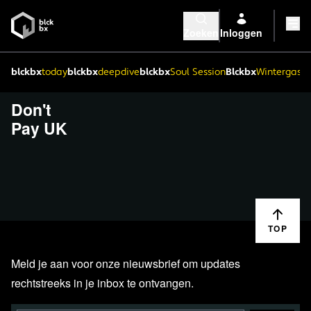
Zoeken
Inloggen
blckbx
today
blckbx
deepdive
blckbx
Soul Session
Blckbx
Wintergaste
Don't
Pay UK
TOP
Meld je aan voor onze nieuwsbrief om updates
rechtstreeks in je inbox te ontvangen.