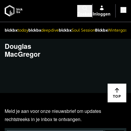
Zoeken
Inloggen
blckbx
today
blckbx
deepdive
blckbx
Soul Session
Blckbx
Wintergaste
Douglas
MacGregor
TOP
Meld je aan voor onze nieuwsbrief om updates
rechtstreeks in je inbox te ontvangen.