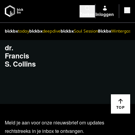
Zoeken
Inloggen
blckbx
today
blckbx
deepdive
blckbx
Soul Session
Blckbx
Wintergaste
dr.
Francis
S. Collins
TOP
Meld je aan voor onze nieuwsbrief om updates
rechtstreeks in je inbox te ontvangen.