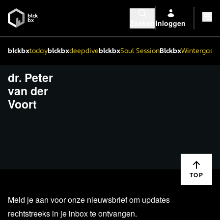
Zoeken
Inloggen
blckbx
today
blckbx
deepdive
blckbx
Soul Session
Blckbx
Wintergaste
dr. Peter
van der
Voort
TOP
Meld je aan voor onze nieuwsbrief om updates
rechtstreeks in je inbox te ontvangen.