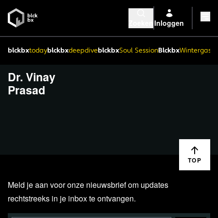
Zoeken
Inloggen
blckbx
today
blckbx
deepdive
blckbx
Soul Session
Blckbx
Wintergaste
Dr. Vinay
Prasad
TOP
Meld je aan voor onze nieuwsbrief om updates
rechtstreeks in je inbox te ontvangen.