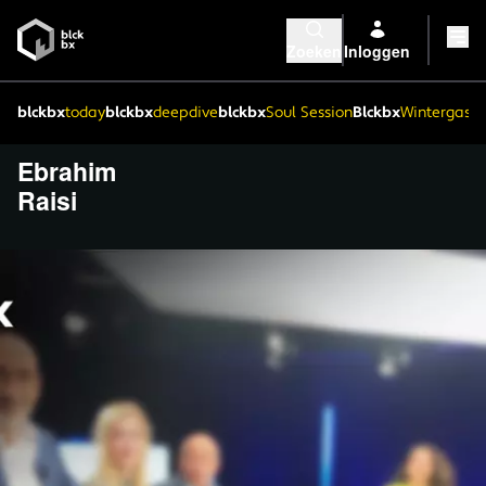
Zoeken
Inloggen
blckbx
today
blckbx
deepdive
blckbx
Soul Session
Blckbx
Wintergaste
Ebrahim
Raisi