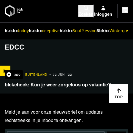
Zoeken
Inloggen
blckbx
today
blckbx
deepdive
blckbx
Soul Session
Blckbx
Wintergaste
EDCC
3:00
BUITENLAND
02 JUN. '22
blckcheck: Kun je weer zorgeloos op vakantie?
TOP
Meld je aan voor onze nieuwsbrief om updates
rechtstreeks in je inbox te ontvangen.