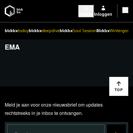
Zoeken
Inloggen
blckbx
today
blckbx
deepdive
blckbx
Soul Session
Blckbx
Wintergaste
EMA
TOP
Meld je aan voor onze nieuwsbrief om updates
rechtstreeks in je inbox te ontvangen.