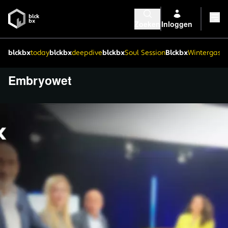
Zoeken
Inloggen
blckbx
today
blckbx
deepdive
blckbx
Soul Session
Blckbx
Wintergaste
Embryowet