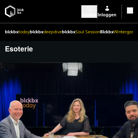
Zoeken
Inloggen
blckbx
today
blckbx
deepdive
blckbx
Soul Session
Blckbx
Wintergaste
Esoterie