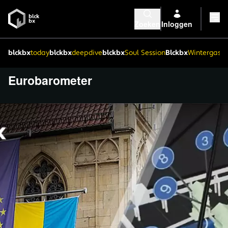
Zoeken
Inloggen
blckbx
today
blckbx
deepdive
blckbx
Soul Session
Blckbx
Wintergaste
Eurobarometer