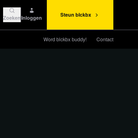
Steun blckbx
Zoeken
Inloggen
Word blckbx buddy!
Contact
Steun blckbx