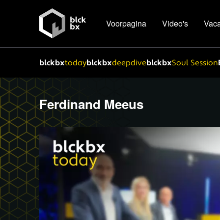
Voorpagina
Video's
Vaca
blckbx
today
blckbx
deepdive
blckbx
Soul Session
Ferdinand Meeus