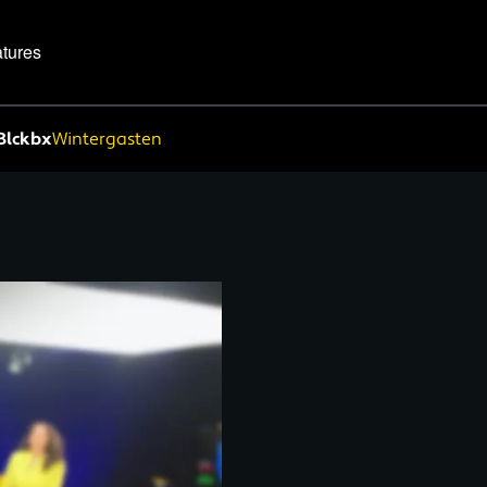
tures
Blckbx
Wintergasten