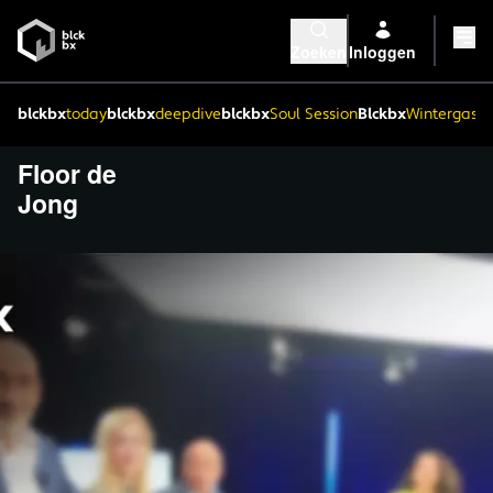
Zoeken
Inloggen
blckbx
today
blckbx
deepdive
blckbx
Soul Session
Blckbx
Wintergaste
Floor de
Jong