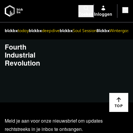
Zoeken
Inloggen
blckbx
today
blckbx
deepdive
blckbx
Soul Session
Blckbx
Wintergaste
Fourth
Industrial
Revolution
TOP
Meld je aan voor onze nieuwsbrief om updates
rechtstreeks in je inbox te ontvangen.