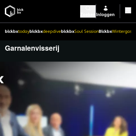
Zoeken
Inloggen
blckbx
today
blckbx
deepdive
blckbx
Soul Session
Blckbx
Wintergaste
Garnalenvisserij