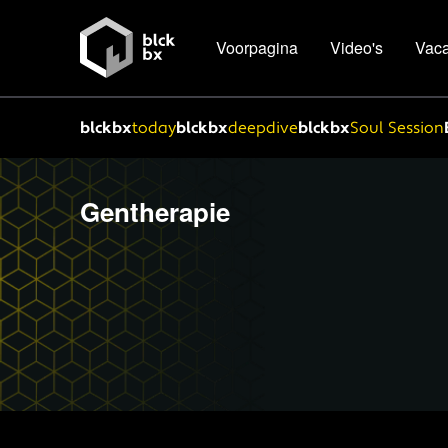
Voorpagina
Video's
Vaca
blckbx
today
blckbx
deepdive
blckbx
Soul Session
Gentherapie