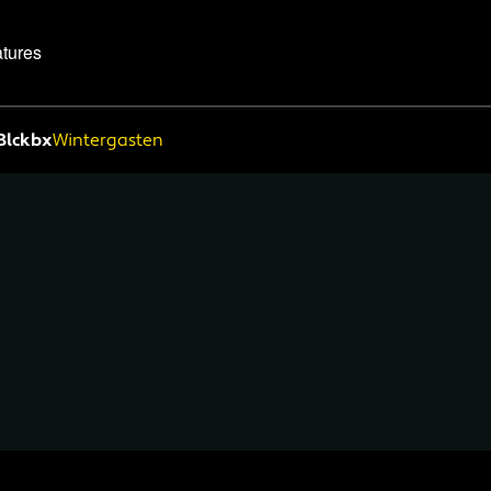
tures
Blckbx
Wintergasten