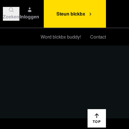
Steun blckbx
Zoeken
Inloggen
Word blckbx buddy!
Contact
Steun blckbx
TOP