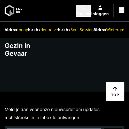
Zoeken
Inloggen
blckbx
today
blckbx
deepdive
blckbx
Soul Session
Blckbx
Wintergaste
Gezin in
Gevaar
TOP
Meld je aan voor onze nieuwsbrief om updates
rechtstreeks in je inbox te ontvangen.