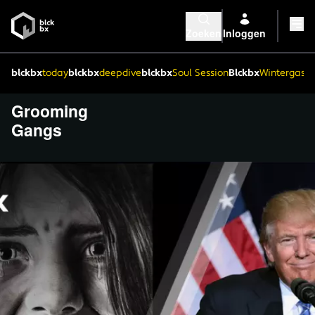
Zoeken
Inloggen
blckbx
today
blckbx
deepdive
blckbx
Soul Session
Blckbx
Wintergaste
Grooming
Gangs