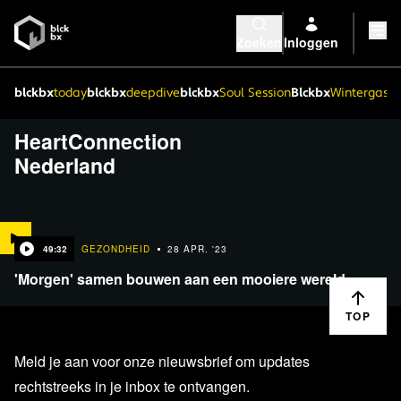
Zoeken
Inloggen
blckbx
today
blckbx
deepdive
blckbx
Soul Session
Blckbx
Wintergaste
HeartConnection
Nederland
49:32
GEZONDHEID
28 APR. '23
'Morgen' samen bouwen aan een mooiere wereld
TOP
Meld je aan voor onze nieuwsbrief om updates
rechtstreeks in je inbox te ontvangen.