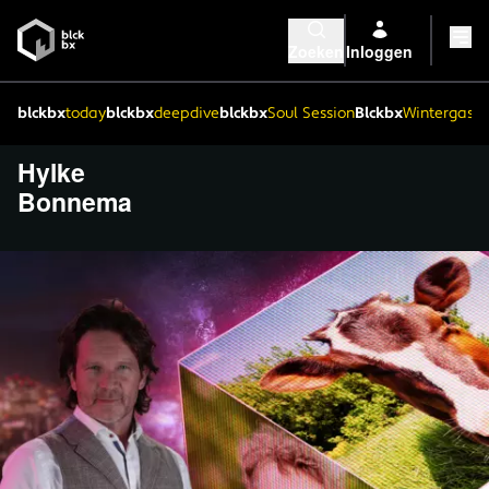
Zoeken
Inloggen
blckbx
today
blckbx
deepdive
blckbx
Soul Session
Blckbx
Wintergaste
Hylke
Bonnema