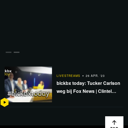
LIVESTREAMS
26 APR. '23
blckbx today: Tucker Carlson
weg bij Fox News | Clintel
kraakt IPCC-rapport | Robert F.
Kennedy Jr.