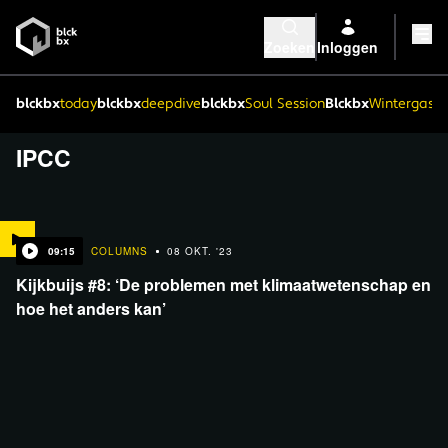
Zoeken
Inloggen
blckbx
today
blckbx
deepdive
blckbx
Soul Session
Blckbx
Wintergaste
IPCC
09:15
COLUMNS
08 OKT. '23
Kijkbuijs #8: ‘De problemen met klimaatwetenschap en
hoe het anders kan’