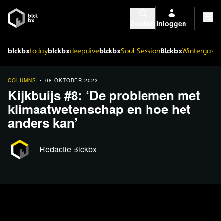
Zoeken
Inloggen
blckbx
today
blckbx
deepdive
blckbx
Soul Session
Blckbx
Wintergaste
COLUMNS
08 OKTOBER 2023
Kijkbuijs #8: ‘De problemen met
klimaatwetenschap en hoe het
anders kan’
Redactie Blckbx