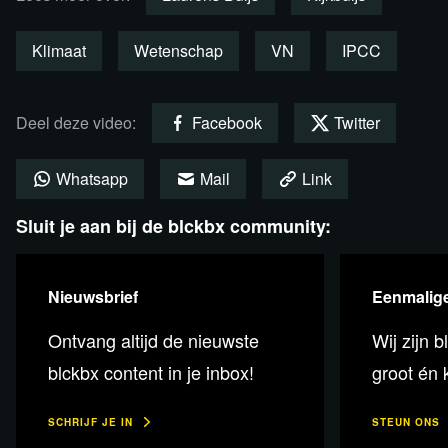
Klimaat
Wetenschap
VN
IPCC
Deel deze video:
Facebook
Twitter
Als wij niet meer kunnen doen
Whatsapp
Mail
Link
wat nodig is, wie doet het dan
Sluit je aan bij de blckbx community:
wel?
Nieuwsbrief
Eenmalige
Blijf ons steunen, juist NU!
Ontvang altijd de nieuwste
Wij zijn b
blckbx content in je inbox!
groot én k
SCHRIJF JE IN
STEUN ONS