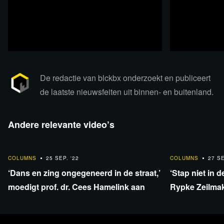
De redactie van blckbx onderzoekt en publiceert
de laatste nieuwsfeiten uit binnen- en buitenland.
Lees 4 reacties
Andere relevante video’s
8:02
11:08
COLUMNS
25 SEP. '22
COLUMNS
27 SE
‘Dans en zing ongegeneerd in de straat,’
‘Stap niet in 
moedigt prof. dr. Cees Hamelink aan
Rypke Zeilma