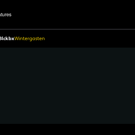
tures
Blckbx
Wintergasten