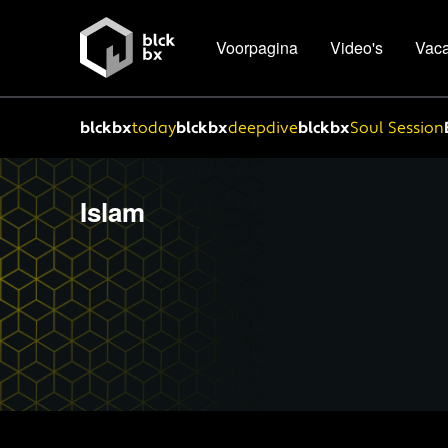
Voorpagina
Video's
Vaca
blckbx
today
blckbx
deepdive
blckbx
Soul Session
Islam