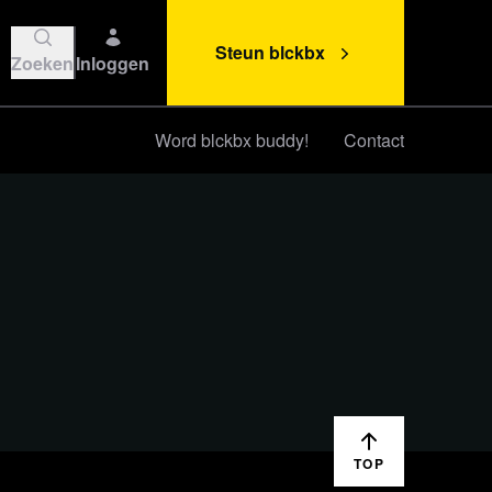
Steun blckbx
Zoeken
Inloggen
Word blckbx buddy!
Contact
Steun blckbx
TOP