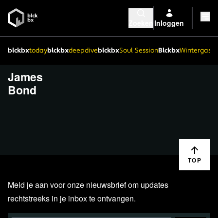
Zoeken
Inloggen
blckbx
today
blckbx
deepdive
blckbx
Soul Session
Blckbx
Wintergaste
James
Bond
TOP
Meld je aan voor onze nieuwsbrief om updates
rechtstreeks in je inbox te ontvangen.