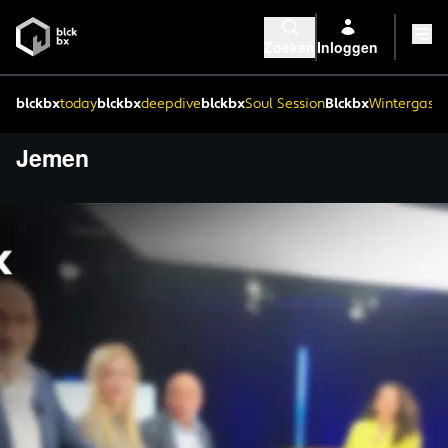
Zoeken
Inloggen
blckbx
today
blckbx
deepdive
blckbx
Soul Session
Blckbx
Wintergaste
Jemen