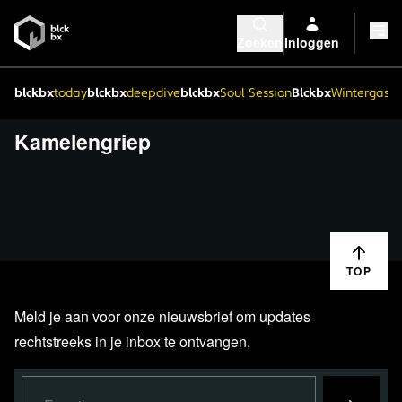
Zoeken
Inloggen
blckbx
today
blckbx
deepdive
blckbx
Soul Session
Blckbx
Wintergaste
Kamelengriep
TOP
Meld je aan voor onze nieuwsbrief om updates
rechtstreeks in je inbox te ontvangen.