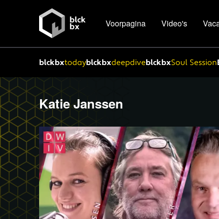
Voorpagina
Video's
Vaca
blckbx
today
blckbx
deepdive
blckbx
Soul Session
Katie Janssen