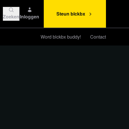
Steun blckbx
Zoeken
Inloggen
Word blckbx buddy!
Contact
Steun blckbx