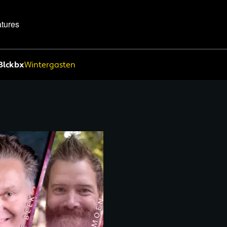
tures
Blckbx
Wintergasten