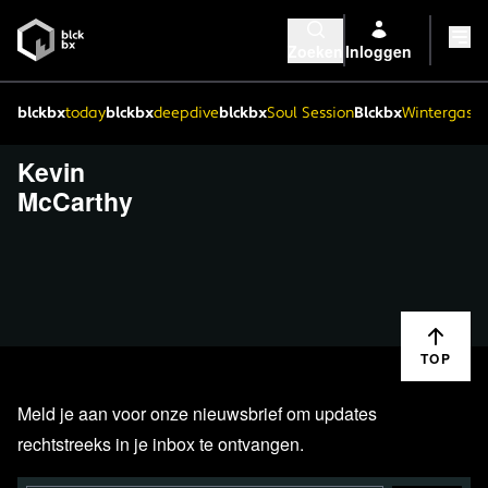
Zoeken
Inloggen
blckbx
today
blckbx
deepdive
blckbx
Soul Session
Blckbx
Wintergaste
Kevin
McCarthy
TOP
Meld je aan voor onze nieuwsbrief om updates
rechtstreeks in je inbox te ontvangen.