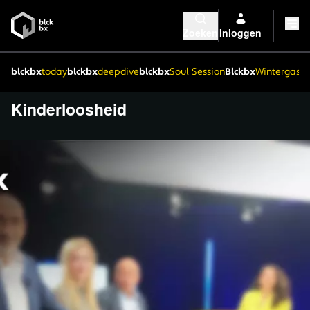
Zoeken
Inloggen
blckbx
today
blckbx
deepdive
blckbx
Soul Session
Blckbx
Wintergaste
Kinderloosheid