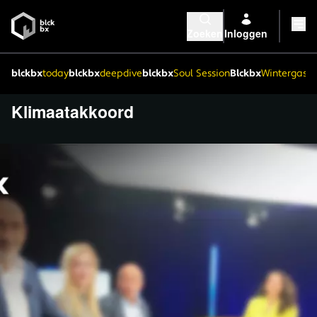
Zoeken
Inloggen
blckbx
today
blckbx
deepdive
blckbx
Soul Session
Blckbx
Wintergaste
Klimaatakkoord