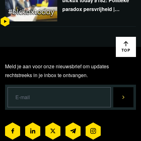
blckbx today #182: Politieke
paradox persvrijheid |
Opgelegde klimaatangst |
Einde Nederlandse
aardappel?
TOP
Meld je aan voor onze nieuwsbrief om updates
rechtstreeks in je inbox te ontvangen.