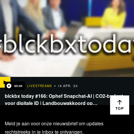
65:40
LIVESTREAMS
19 APR. '23
blckbx today #166: Ophef Snapchat-AI | CO2-budget
voor digitale ID | Landbouwakkoord op…
TOP
Meld je aan voor onze nieuwsbrief om updates
rechtstreeks in je inbox te ontvangen.