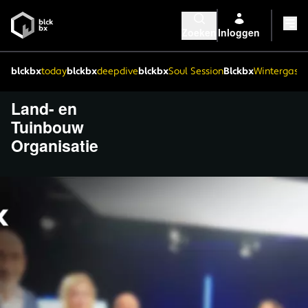
Zoeken
Inloggen
blckbx
today
blckbx
deepdive
blckbx
Soul Session
Blckbx
Wintergaste
Land- en
Tuinbouw
Organisatie