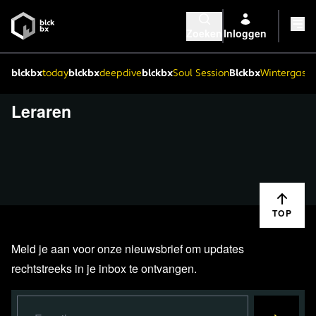
Zoeken
Inloggen
blckbx
today
blckbx
deepdive
blckbx
Soul Session
Blckbx
Wintergaste
Leraren
TOP
Meld je aan voor onze nieuwsbrief om updates
rechtstreeks in je inbox te ontvangen.