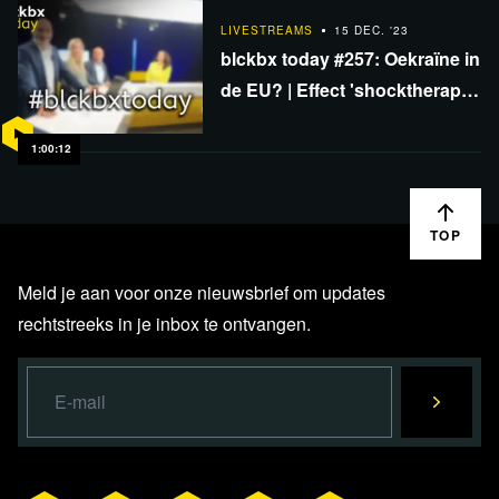
LIVESTREAMS
15 DEC. '23
blckbx today #257: Oekraïne in
de EU? | Effect 'shocktherapie'
Argentinië | Cyber pandemic
2024
1:00:12
TOP
Meld je aan voor onze nieuwsbrief om updates
rechtstreeks in je inbox te ontvangen.