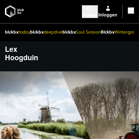
Zoeken
Inloggen
blckbx
today
blckbx
deepdive
blckbx
Soul Session
Blckbx
Wintergaste
Lex
Hoogduin