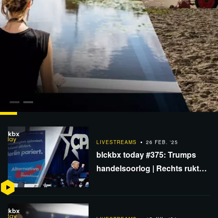
1:21:28
BINNENLAND
11 DEC.
blckbx today #413 | donderdag 11 december
LIVESTREAMS
26 FEB. '25
blckbx today #375: Trumps
handelsoorlog | Rechts rukt
op bij CPAC | Gevolgen Duitse
verkiezingen