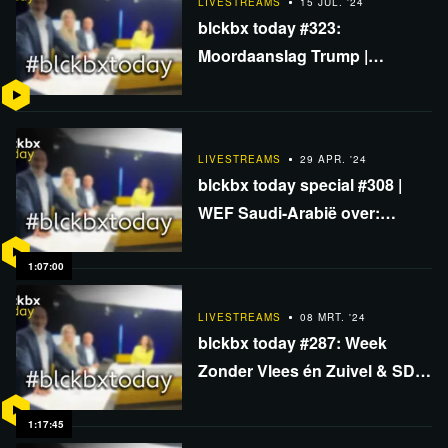
LIVESTREAMS
15 JUL. '24
blckbx today #323:
Moordaanslag Trump |
Oorlogsvoorbereidingen in NL
| Digital Travel Credential op
Schiphol
LIVESTREAMS
29 APR. '24
blckbx today special #308 |
WEF Saudi-Arabië over:
geopolitiek, klimaat en
wereldwijde samenwerking
1:07:00
LIVESTREAMS
08 MRT. '24
blckbx today #287: Week
Zonder Vlees én Zuivel & SDG
| Europees leger dichtbij? |
Congres Oversterfte
1:17:45