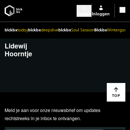
Zoeken
Inloggen
blckbx
today
blckbx
deepdive
blckbx
Soul Session
Blckbx
Wintergaste
Lidewij
Hoorntje
TOP
Meld je aan voor onze nieuwsbrief om updates
rechtstreeks in je inbox te ontvangen.