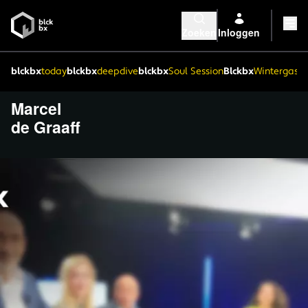
Zoeken
Inloggen
blckbx
today
blckbx
deepdive
blckbx
Soul Session
Blckbx
Wintergaste
Marcel
de Graaff