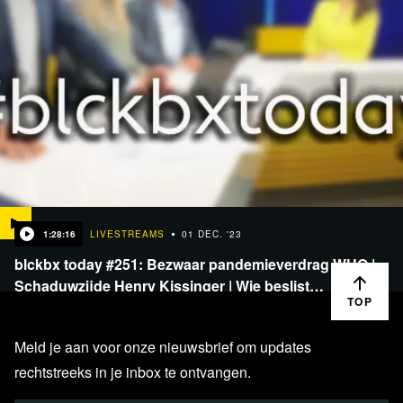
1:28:16
LIVESTREAMS
01 DEC. '23
blckbx today #251: Bezwaar pandemieverdrag WHO |
Schaduwzijde Henry Kissinger | Wie beslist…
TOP
Meld je aan voor onze nieuwsbrief om updates
rechtstreeks in je inbox te ontvangen.