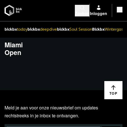
Zoeken
Inloggen
blckbx
today
blckbx
deepdive
blckbx
Soul Session
Blckbx
Wintergaste
Miami
Open
TOP
Meld je aan voor onze nieuwsbrief om updates
rechtstreeks in je inbox te ontvangen.