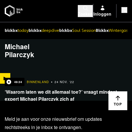
Zoeken
Inloggen
blckbx
today
blckbx
deepdive
blckbx
Soul Session
Blckbx
Wintergaste
Michael
Pilarczyk
49:34
BINNENLAND
24 NOV. '22
‘Waarom laten we dit allemaal toe?’ vraagt mindset-
expert Michael Pilarczyk zich af
TOP
Meld je aan voor onze nieuwsbrief om updates
rechtstreeks in je inbox te ontvangen.